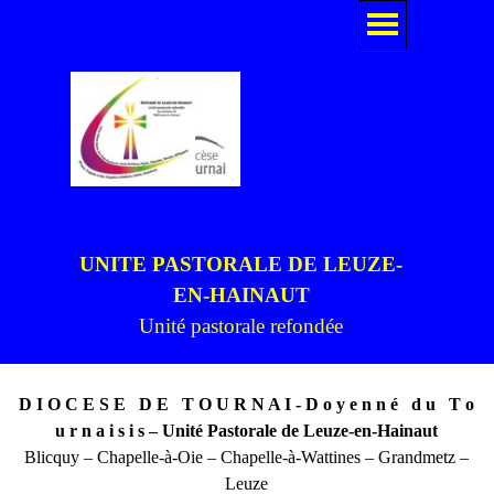
Aller au contenu
Sauter le menu
UNITE PASTORALE DE LEUZE-
EN-HAINAUT
Unité pastorale refondée
D I O C E S E D E T O U R N A I - D o y e n n é d u T o
u r n a i s i s – Unité Pastorale de Leuze-en-Hainaut
Blicquy – Chapelle-à-Oie – Chapelle-à-Wattines – Grandmetz –
Leuze