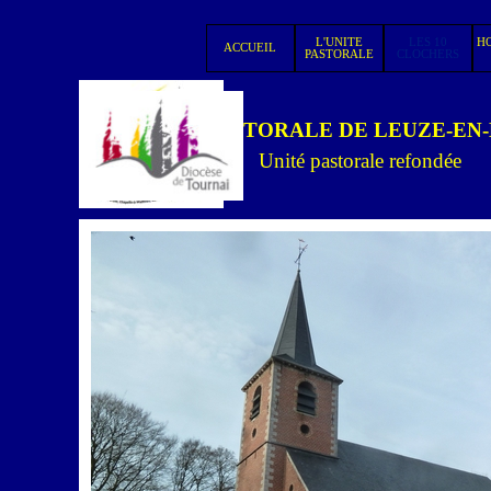
Aller au contenu
L'UNITE
LES 10
HO
ACCUEIL
▼
PASTORALE
CLOCHERS
UNITE PASTORALE DE LEUZE-EN
Unité pastorale refondée