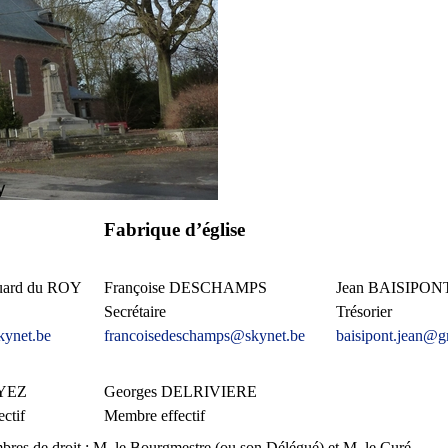
Fabrique d’église
ouard du ROY
Françoise DESCHAMPS
Jean BAISIPON
Secrétaire
Trésorier
ynet.be
francoisedeschamps@skynet.be
baisipont.jean@g
AYEZ
Georges DELRIVIERE
ctif
Membre effectif
res de droit : M. le Bourgmestre (ou son Délégué) et M. le Curé