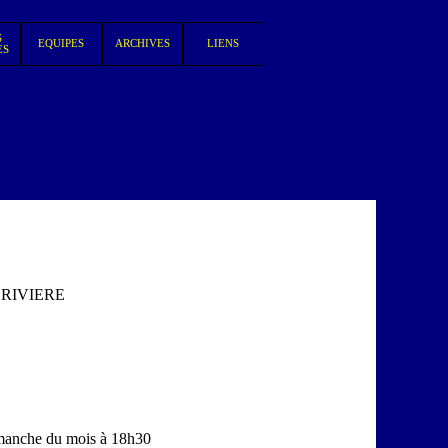
S
EQUIPES
ARCHIVES
LIENS
▼
▼
▼
ES
ELRIVIERE
imanche du mois à 18h30