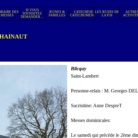
Sauter le menu
SI VOUS
RAIRE DES
JEUNES &
CATECHESE
LES JEUDIS DE
AUTRE
SOUHAITEZ
▼
▼
▼
▼
▼
MESSES
FAMILLES
CATECHUMENAT
LA FOI
ACTIVIT
DEMANDER ...
-HAINAUT
Blicquy
Saint-Lambert
Personne-relais : M. Georges D
Sacrisitine:
Anne DespreT
Messes dominicales:
Le samedi qui précède le 2ème d