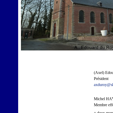
(Axel) Ed
Président
axduroy@sk
Michel H
Membre effe
+ deux memb